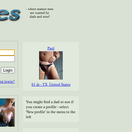
- where mature men
are wanted by
dads and sons!
Paul
mt login?
61 år - TX, United States
You might find a dad or son if
you create a profile - select
'New profile' in the menu to the
left