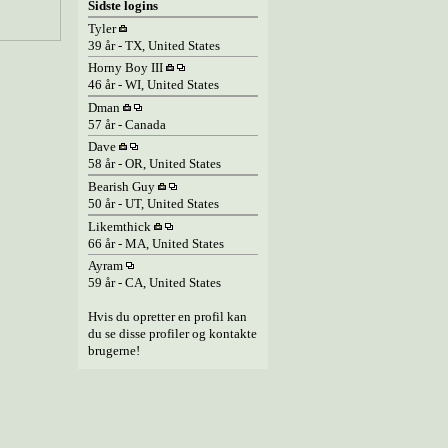
Sidste logins
Tyler
39 år - TX, United States
Horny Boy III
46 år - WI, United States
Dman
57 år - Canada
Dave
58 år - OR, United States
Bearish Guy
50 år - UT, United States
Likemthick
66 år - MA, United States
Ayram
59 år - CA, United States
Hvis du opretter en profil kan
du se disse profiler og kontakte
brugerne!