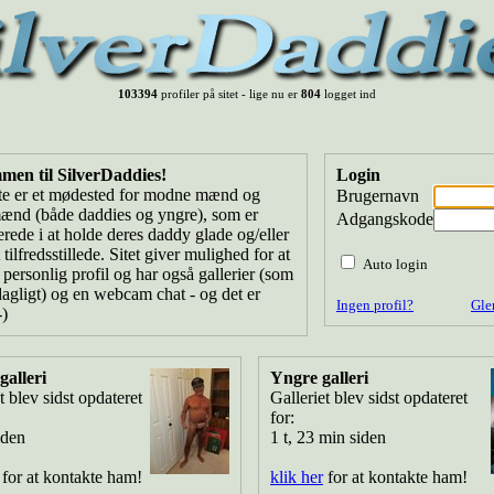
103394
profiler på sitet - lige nu er
804
logget ind
men til SilverDaddies!
Login
ite er et mødested for modne mænd og
Brugernavn
ænd (både daddies og yngre), som er
Adgangskode
erede i at holde deres daddy glade og/eller
 tilfredsstillede. Sitet giver mulighed for at
Auto login
personlig profil og har også gallerier (som
dagligt) og en webcam chat - og det er
Ingen profil?
Gle
-)
alleri
Yngre galleri
t blev sidst opdateret
Galleriet blev sidst opdateret
for:
iden
1 t, 23 min siden
for at kontakte ham!
klik her
for at kontakte ham!