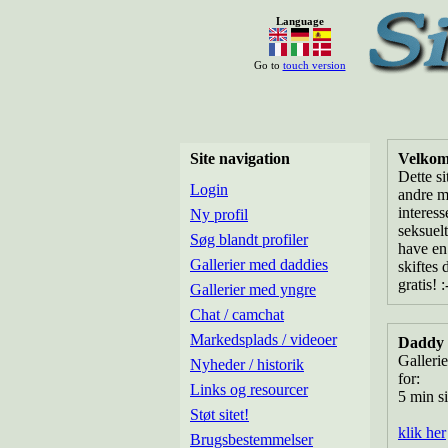
Language
Go to
touch version
Site navigation
Velkom
Dette s
Login
andre m
interess
Ny profil
seksuelt
Søg blandt profiler
have en 
Gallerier med daddies
skiftes 
gratis! :
Gallerier med yngre
Chat / camchat
Markedsplads / videoer
Daddy g
Gallerie
Nyheder / historik
for:
Links og resourcer
5 min s
Støt sitet!
klik her
Brugsbestemmelser