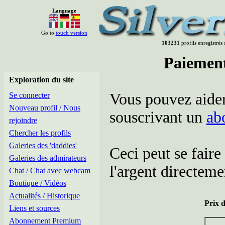
Language
Go to
touch version
103231
profils enregistrés 
Paiemen
Exploration du site
Vous pouvez aider 
Se connecter
Nouveau profil / Nous
souscrivant un
ab
rejoindre
Chercher les profils
Galeries des 'daddies'
Ceci peut se faire
Galeries des admirateurs
l'argent directeme
Chat / Chat avec webcam
Boutique / Vidéos
Actualités / Historique
Prix 
Liens et sources
Abonnement Premium