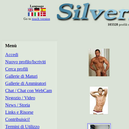
Language
Go to
touch version
103328
profili 
Menù
Accedi
Nuovo profilo/Iscriviti
Cerca profili
Gallerie di Maturi
Gallerie di Ammiratori
Chat / Chat con WebCam
Negozio / Video
News / Storia
Links e Risorse
Contribuisici!
Termini di Utilizzo